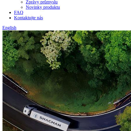
Zprávy průmyslu
Novinky produktu
FAQ
Kontaktujte nás
English