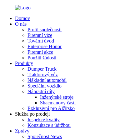
Domov
O nás
Profil společnosti
Firemní vize
Tovární úvod
Enterprise Honor
Firemní akce
Použití žádosti
Produkty
Dumper Truck
Traktorový vůz
Nákladní automobil
Speciální vozidlo
Náhradní díly
Inženýrské stroje
Shacmanovy části
Exkluzivní pro Alžírsko
Služba po prodeji
Inspekce kvality
Konzultace s údržbou
Zprávy
Společnost News